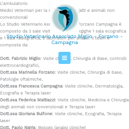
Vai
L’ambulatorio
al
Medici Veterinari per la cura di cani e gatti e animali non
contenuto
convenzionali
Lo Studio Veterinario Associato Miglio Forzano Campagna è
composto da 3 sale visite, 2 sale chiturgighe 1 sala ecografica
Studio Veterinario Associato Miglio - Forzano -
e 1 sala radiografica, 2 laboratori per analisi. Il team è
Campagna
composta da:
Dott. Fabrizio Miglio
: Visite cliniche, Chirurgia di Base, controlli
elettrocardiografici,
Dott.ssa Marinella Forzano
: Visite cliniche, Chirurgia di base,
Patologie oftalmiche,
Dott.ssa Francesca Campagna
: Visite cliniche, Dermatologia,
Ecografia e Terapia laser
Dott.ssa Federica Mattiazzi
: Visite cliniche, Medicina e Chirurgia
degli animali non convenzionali e Terapia laser
Dott.ssa Gloriana Bulfone
: Visite cliniche, Ecografia, Terapia
laser
Dott. Paolo Nigris
: Biologo (analisi cliniche)